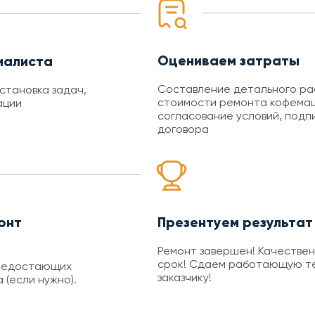
Оцениваем затраты
иалиста
Составление детального р
остановка задач,
стоимости ремонта кофема
ации
согласование условий, подп
договора
онт
Презентуем результат
Ремонт завершен! Качествен
срок! Сдаем работающую т
 недостающих
заказчику!
 (если нужно).