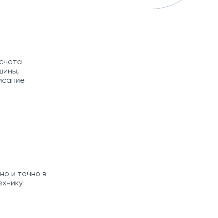
асчета
шины,
исание
но и точно в
ехнику