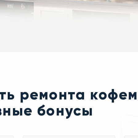
сть ремонта коф
зные бонусы