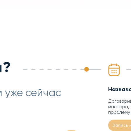
м?
Назнач
 уже сейчас
Договарив
мастера, 
проблему
Запись 