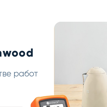
nwood
тве работ